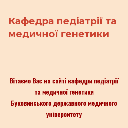
Кафедра педіатрії та
медичної генетики
Вітаємо Вас на сайті кафедри педіатрії
та медичної генетики
Буковинськ
ого
державн
ого
медичн
ого
університету