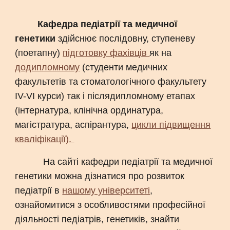
Кафедра педіатрії та медичної
генетики
здійснює послідовну, ступеневу
(поетапну)
підготовку фахівців
як на
додипломному
(студенти медичних
факультетів та стоматологічного факультету
IV-VI курси) так і післядипломному етапах
(інтернатура, клінічна ординатура,
магістратура, аспірантура,
цикли підвищення
кваліфікації).
На сайті кафедри педіатрії та медичної
генетики можна дізнатися про розвиток
педіатрії в
нашому університеті
,
ознайомитися з особливостями професійної
діяльності педіатрів, генетиків, знайти