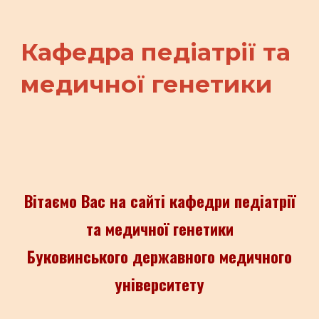
Кафедра педіатрії та
медичної генетики
Вітаємо Вас на сайті кафедри педіатрії
та медичної генетики
Буковинськ
ого
державн
ого
медичн
ого
університету