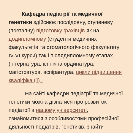
Кафедра педіатрії та медичної
генетики
здійснює послідовну, ступеневу
(поетапну)
підготовку фахівців
як на
додипломному
(студенти медичних
факультетів та стоматологічного факультету
IV-VI курси) так і післядипломному етапах
(інтернатура, клінічна ординатура,
магістратура, аспірантура,
цикли підвищення
кваліфікації).
На сайті кафедри педіатрії та медичної
генетики можна дізнатися про розвиток
педіатрії в
нашому університеті
,
ознайомитися з особливостями професійної
діяльності педіатрів, генетиків, знайти