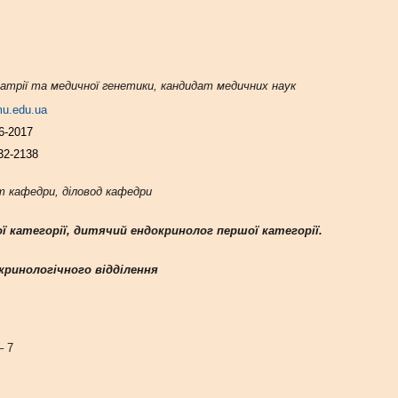
атрії та медичної генетики, кандидат медичних наук
u.edu.ua
6-2017
32-2138
йт кафедри, діловод кафедри
ої категорії, дитячий ендокринолог першої категорії.
ринологічного відділення
 –
7