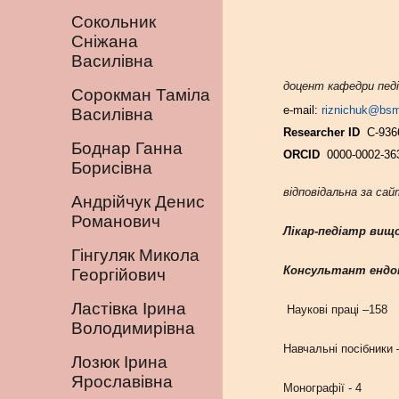
Сокольник
Cніжана
Василівна
доцент кафедри педі
Сорокман Таміла
e-mail:
riznichuk@bsm
Василівна
Researcher ID
С-936
Боднар Ганна
ORCID
0000-0002-36
Борисівна
відповідальна за са
Андрійчук Денис
Романович
Лікар-педіатр вищ
Гінгуляк Микола
Консультант ендок
Георгійович
Ластівка Ірина
Наукові праці –
158
Володимирівна
Навчальні посібники
Лозюк Ірина
Ярославівна
Монографії -
4