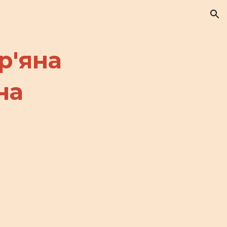
ion
р'яна
на