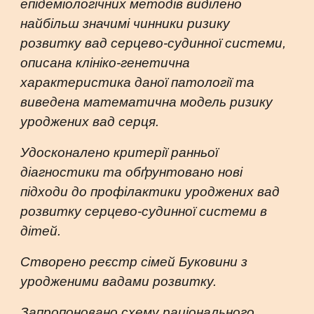
епідеміологічних методів виділено
найбільш значимі чинники ризику
розвитку вад серцево-судинної системи,
описана клініко-генетична
характеристика даної патології та
виведена математична модель ризику
уроджених вад серця.
Удосконалено критерії ранньої
діагностики та обґрунтовано нові
підходи до профілактики уроджених вад
розвитку серцево-судинної системи в
дітей.
Створено реєстр сімей Буковини з
уродженими вадами розвитку.
Запропоновано схему раціонального