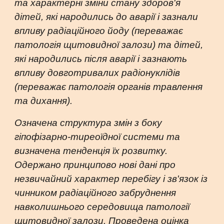
та характерні зміни стану здоров'я
дітей, які народились до аварії і зазнали
впливу радіаційного йоду (переважає
патологія щитовидної залози) та дітей,
які народились після аварії і зазнають
впливу довготривалих радіонуклідів
(переважає патологія органів травлення
та дихання).
Означена структура змін з боку
гіпофізарно-тиреоїдної системи та
визначена тенденція їх розвитку.
Одержано принципово нові дані про
незвичайний характер перебігу і зв'язок із
чинником радіаційного забруднення
навколишнього середовища патології
щитовидної залози. Проведена оцінка