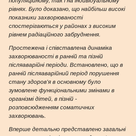
популяційному, так і на індивідуальному
рівнях. Було доказано, що найбільш високі
показники захворюваності
спостерігаються у районах з високим
рівнем радіаційного забруднення.
Простежена і співставлена динаміка
захворюваності в ранній та пізній
післяаварійні періоди. Встановлено, що в
ранній післяаварійний період пору­шення
стану здоров'я в основному було
зумовлене функціональними змінами в
організмі дітей, в пізній -
розповсюдженням соматичних
захворювань.
Вперше детально представлено загальні