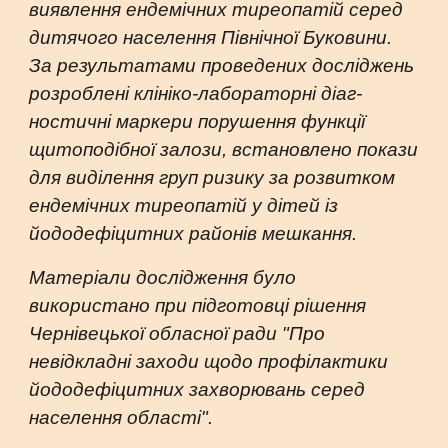
виявлення ендемічних тиреопатій серед
дитячого населення Пів­нічної Буковини.
За результатами проведених досліджень
розроблені клініко-лабораторні діаг­
ностичні маркери порушення функції
щитоподібної залози, встановлено покази
для виділення груп ризику за розвитком
ендемічних тиреопатій у дітей із
йододефіцитних районів мешкання.
Матеріали дослідження було
використано при підготовці рішення
Чернівецької обласної ради "Про
невідкладні заходи щодо профілактики
йододефіцитних захворювань серед
населення області".