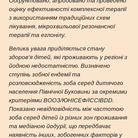
Обґрунтовано, апробовано та проведено
оцінку ефективності комплексної терапії
з використанням традиційних схем
лікування, мікрохвильової резонансної
терапії та еглонілу.
Велика увага приділяється стану
здоров'я дітей, які проживають у регіоні з
йодною недостатністю. Визначено
ступінь зобної ендемії та
розповсюдженість зоба серед дитячого
населення Північної Буковини за окремими
критеріями ВООЗ/ЮНІСЕФ/ІССІBDD.
Показано невідповідність між частотою
зоба серед дітей із різних зон проживання
та медіаною йодурії, що передбачає
наявність інших, зобогенних факторів у