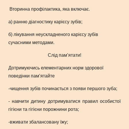
Вторинна профілактика, яка включає.
а) ранню діагностику карієсу зубів;
б) лікування неускладненого карієсу зубів
сучасними методами.
Слід пам’ятати!
Дотримуючись елементарних норм здорової
поведінки пам’ятайте
-чищення зубів починається з появи першого зуба;
- навчити дитину дотримуватися правил особистої
гігієни та гігієни порожнини рота;
-вживати збалансовану їжу;