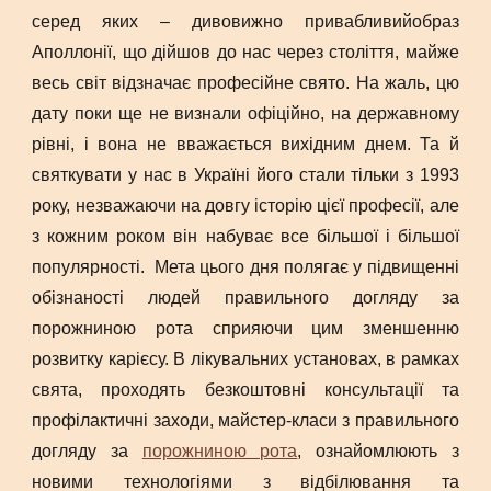
серед яких – дивовижно привабливийобраз
Аполлонії, що дійшов до нас через століття, майже
весь світ відзначає професійне свято. На жаль, цю
дату поки ще не визнали офіційно, на державному
рівні, і вона не вважається вихідним днем. Та й
святкувати у нас в Україні його стали тільки з 1993
року, незважаючи на довгу історію цієї професії, але
з кожним роком він набуває все більшої і більшої
популярності. Мета цього дня полягає у підвищенні
обізнаності людей правильного догляду за
порожниною рота сприяючи цим зменшенню
розвитку карієсу. В лікувальних установах, в рамках
свята, проходять безкоштовні консультації та
профілактичні заходи, майстер-класи з правильного
догляду за
порожниною рота
, ознайомлюють з
новими технологіями з відбілювання та