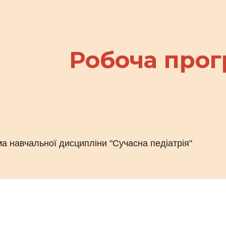
ip to main content
Skip to navigat
Робоча прог
а навчальної дисципліни "Сучасна педіатрія"