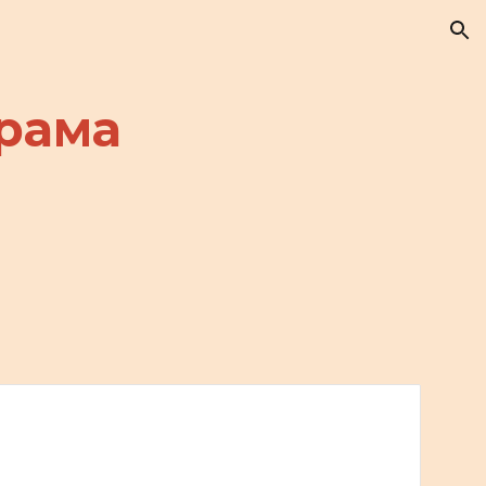
ion
рама