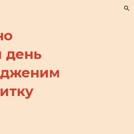
ion
но
 день
родженим
итку