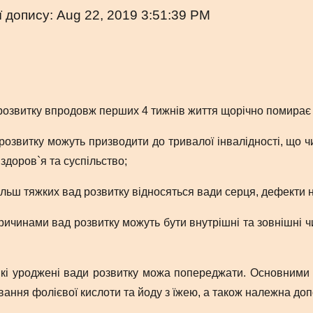
ї допису: Aug 22, 2019 3:51:39 PM
 розвитку впродовж перших 4 тижнів життя щорічно помирає 
розвитку можуть призводити до тривалої інвалідності, що ч
здоров`я та суспільство;
ільш тяжких вад розвитку відносяться вади серця, дефекти 
ричинами вад розвитку можуть бути внутрішні та зовнішні ч
кі уроджені вади розвитку можа попереджати. Основними 
ання фолієвої кислоти та йоду з їжею, а також належна до