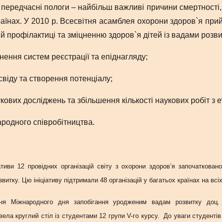
 передчасні пологи – найбільш важливі причини смертності,
країнах. У 2010 р. Всесвітня асамблея охорони здоров`я пр
й профілактиці та зміцненню здоров`я дітей із вадами розв
цнення систем реєстрації та епіднагляду;
свіду та створення потенціалу;
ових досліджень та збільшення кількості наукових робіт з ет
ародного співробітництва.
іативи 12 провідних організацій світу з охорони здоров’я започаткован
итку. Цю ініціативу підтримали 48 організацій у багатьох країнах на всі
ння Міжнародного дня запобігання уродженим вадам розвитку доц.
ела круглий стіл із студентами 12 групи V-го курсу. До уваги студенті