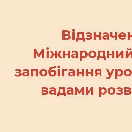
ip to main content
Skip to navigat
Відзначе
Міжнародний
запобігання у
вадами розв