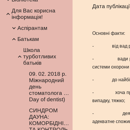
Дата публікаці
Для Вас корисна
інформація!
Аспірантам
Основні факти:
Батькам
-
від вад
Школа
турботливих
-
вади 
батьків
системи охорони 
09. 02. 2018 р.
Міжнародний
-
до найб
день
стоматолога (International
-
хоча п
Day of dentist)
випадку, тяжко;
CИНДРОМ
-
дея
ДАУНА:
адекватне спожив
КОМОРБІДНІСТЬ
ТА КОНТРОЛЬ