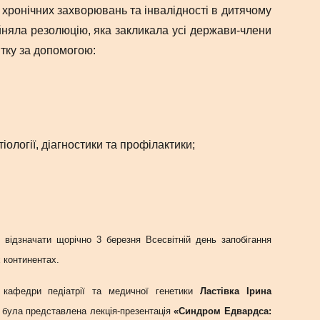
 хронічних захворювань та інвалідності в дитячому
ийняла резолюцію, яка закликала усі держави-члени
итку за допомогою:
іології, діагностики та профілактики;
о відзначати щорічно 3 березня Всесвітній день запобігання
х континентах.
 кафедри педіатрії та медичної генетики
Ластівка Ірина
в була представлена лекція-презентація
«Синдром Едвардса: