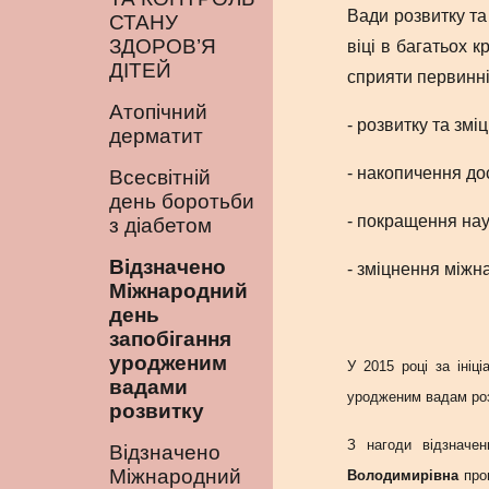
Вади розвитку та
СТАНУ
ЗДОРОВ’Я
віці в багатьох 
ДІТЕЙ
сприяти первинні
Атопічний
- розвитку та змі
дерматит
- накопичення до
Всесвітній
день боротьби
- покращення наук
з діабетом
Відзначено
- зміцнення міжн
Міжнародний
день
запобігання
уродженим
У 2015 році за ініц
вадами
уродженим вадам розв
розвитку
З нагоди відзначе
Відзначено
Міжнародний
Володимирівна
пров