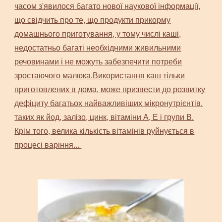
часом з'явилося багато нової наукової інформації,
що свідчить про те, що продукти прикорму
домашнього приготування, у тому числі каші,
недостатньо багаті необхідними живильними
речовинами і не можуть забезпечити потреби
зростаючого малюка.Використання каш тільки
приготовлених в дома, може призвести до розвитку
дефіциту багатьох найважливіших мікронутрієнтів.
таких як йод, залізо, цинк, вітаміни А, Е і групи В.
Крім того, велика кількість вітамінів руйнується в
процесі варіння...