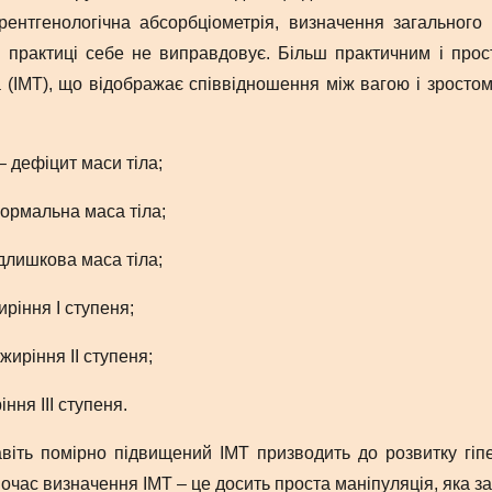
рентгенологічна абсорбціометрія, визначення загального 
ій практиці себе не виправдовує. Більш практичним і про
а (ІМТ), що відображає співвідношення між вагою і зростом
дефіцит маси тіла;
ормальна маса тіла;
лишкова маса тіла;
ріння I ступеня;
иріння II ступеня;
ня III ступеня.
іть помірно підвищений ІМТ призводить до розвитку гіперг
очас визначення ІМТ – це досить проста маніпуляція, яка за