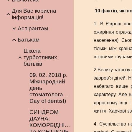
Для Вас корисна
10 фактів, які 
інформація!
1. В Європі пош
Аспірантам
ожиріння стражда
Батькам
населення). Сьог
тільки між країн
Школа
турботливих
віковими групами
батьків
2 Велику загрозу
09. 02. 2018 р.
здоров‘я дітей. 
Міжнародний
набагато вище р
день
стоматолога (International
характеру. Але н
Day of dentist)
дорослому віці 
життя. Харчові з
CИНДРОМ
ДАУНА:
4. Суспільство н
КОМОРБІДНІСТЬ
ТА КОНТРОЛЬ