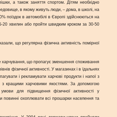
пішки, а також заняття спортом. Дітям необхідно
довище, в якому живуть люди, – дома, в школі, на
0% поїздок в автомобілі в Європі здійснюються на
15-20 хвилин або пройти швидким кроком за 30-50
казали, що регулярна фізична активність помірної
рове харчування, що пропагує зменшення споживання
івнів фізичної активності. У магазинах і в їдальнях
агувати і рекламувати харчові продукти і напої з
ми з кращими харчовими якостями. За допомогою
 умови для підвищення фізичної активності у
оди повинні охоплювати всі прошарки населення та