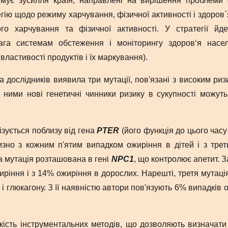
мує зусилля країн, направлені на вирішення проблеми
гію щодо режиму харчування, фізичної активності і здоров`
го харчування та фізичної активності. У стратегії йде
вага системам обстеження і моніторингу здоров‘я нас
властивості продуктів і їх маркування).
 дослідників виявила три мутації, пов'язані з високим риз
і ними нові генетичні чинники ризику в сукупності можут
ізується поблизу від гена
PTER
(його функція до цього часу
изно з кожним п'ятим випадком ожиріння в дітей і з тре
а мутація розташована в гені
NPC1
, що контролює апетит. 
ріння і з 14% ожиріння в дорослих. Нарешті, третя мутаці
 і глюкагону. З її наявністю автори пов'язують 6% випадків 
ькість інструментальних методів, що дозволяють визначати