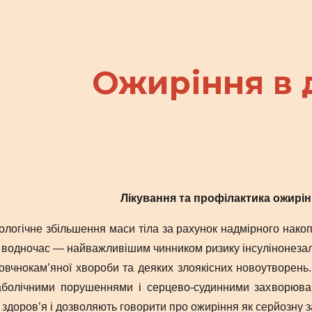
ip to main content
Skip to navigat
Ожиріння в 
Лікування та профілактика ожирін
логічне збільшення маси тіла за рахунок надмірного накоп
водночас ― найважливішим чинником ризику інсулінонезалежн
овчнокам’яної хвороби та деяких злоякісних новоутворень.
болічними порушеннями і серцево-судинними захворюва
 здоров’я і дозволяють говорити про ожиріння як серйозну 