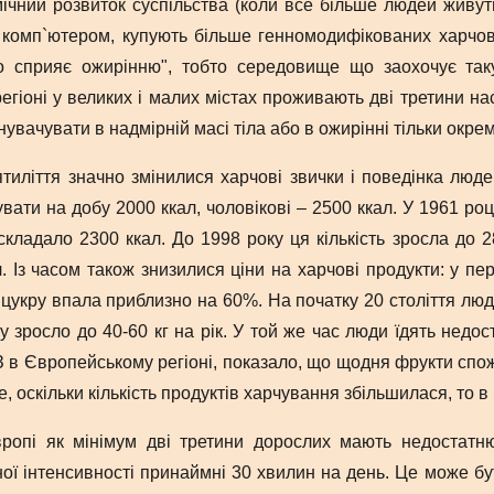
ічний розвиток суспільства (коли все більше людей живуть
а комп`ютером, купують більше генномодифікованих харчов
 сприяє ожирінню", тобто середовище що заохочує таку 
гіоні у великих і малих містах проживають дві третини нас
увачувати в надмірній масі тіла або в ожирінні тільки окре
ятиліття значно змінилися харчові звички і поведінка люд
вати на добу 2000 ккал, чоловікові – 2500 ккал. У 1961 роц
кладало 2300 ккал. До 1998 року ця кількість зросла до 
. Із часом також знизилися ціни на харчові продукти: у пер
і цукру впала приблизно на 60%. На початку 20 століття люди
 зросло до 40-60 кг на рік. У той же час люди їдять недос
в Європейському регіоні, показало, що щодня фрукти спожи
е, оскільки кількість продуктів харчування збільшилася, то в
вропі як мінімум дві третини дорослих мають недостатн
ної інтенсивності принаймні 30 хвилин на день. Це може бут