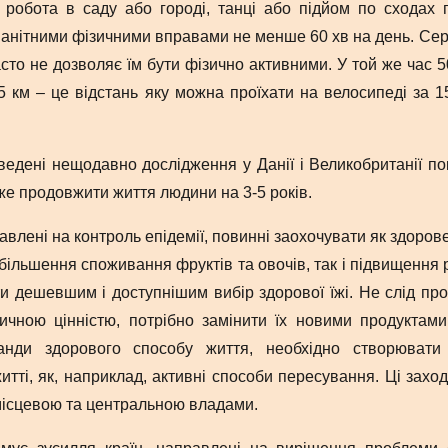
, робота в саду або городі, танці або підйом по сходах 
анітними фізичними вправами не менше 60 хв на день. Сере
сто не дозволяє їм бути фізично активними. У той же час 5
5 км – це відстань яку можна проїхати на велосипеді за 
ведені нещодавно дослідження у Данії і Великобританії по
же продовжити життя людини на 3-5 років.
правлені на контроль епідемії, повинні заохочувати як здо
збільшення споживання фруктів та овочів, так і підвищення р
и дешевшим і доступнішим вибір здорової їжі. Не слід проп
ичною цінністю, потрібно замінити їх новими продукта
анди здорового способу життя, необхідно створювати
тті, як, наприклад, активні способи пересування. Ці зах
місцевою та центральною владами.