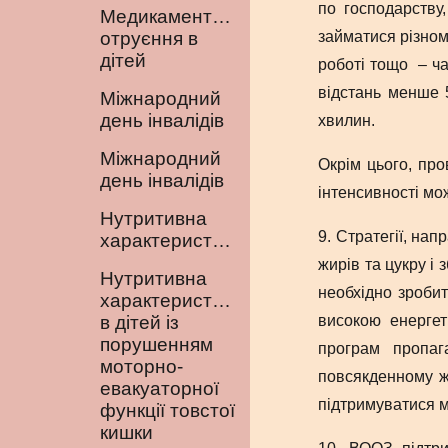
по господарству
Медикаментозні
отруєння в
займатися різном
дітей
роботі тощо – ча
відстань менше 
Міжнародний
день інвалідів
хвилин.
Міжнародний
Окрім цього, про
день інвалідів
інтенсивності мо
Нутритивна
9. Стратегії, на
характеристика
жирів та цукру і 
Нутритивна
необхідно зробит
характеристика
в дітей із
високою енергет
порушенням
програм пропаг
моторно-
повсякденному жи
евакуаторної
підтримуватися 
функції товстої
кишки