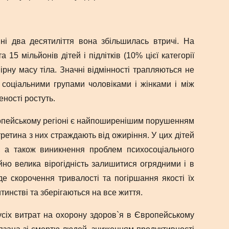
ні два десятиліття вона збільшилась втричі. На
5 мільйонів дітей і підлітків (10% цієї категорії
рну масу тіла. Значні відмінності трапляються не
, соціальними групами чоловіками і жінками і між
еності ростуть.
вропейському регіоні є найпоширенішим порушенням
третина з них страждають від ожиріння. У цих дітей
ну, а також виникнення проблем психосоціального
йно велика вірогідність залишитися огрядними і в
е скорочення тривалості та погіршання якості їх
тинстві та зберігаються на все життя.
 усіх витрат на охорону здоров`я в Європейському