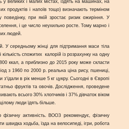
 у великих і малих містах, їздять на машинах, на
их продуктів і напоїв тощо) визначають терміном
поведінку, при якій зростає ризик ожиріння. У
елення, і це число неухильно росте. Тому марно і
мих людей.
ей. У середньому жінці для підтримання маси тіла
і кількість спожитих калорій із розрахунку на одну
2800 ккал, а приблизно до 2015 року може скласти
іод з 1960 по 2000 р. реальна ціна рису, пшениці,
 з‘їдали в рік менше 5 кг цукру. Сьогодні в Європі
татньо фруктів та овочів. Дослідження, проведене
вають всього 30% хлопчиків і 37% дівчаток віком
 цілому люди їдять більше.
ю фізичну активність. ВООЗ рекомендує, фізичну
и швидка ходьба, їзда на велосипеді, ігри, робота