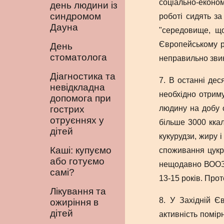
соціально-економ
день людини із
синдромом
роботі сидять з
Дауна
"середовище, що
Європейському ре
День
стоматолога
неправильно звин
Діагностика та
7. В останні дес
невідкладна
необхідно отриму
допомога при
гострих
людину на добу с
отруєннях у
більше 3000 ккал
дітей
кукурудзи, жиру 
Каші: купуємо
споживання цукру
або готуємо
нещодавно ВООЗ 
самі?
13-15 років. Прот
Лікування та
8. У Західній Є
ожиріння в
дітей
активність помір