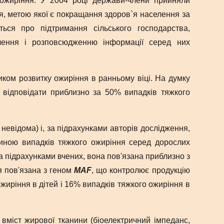
 ожиріння. У 2004 році держави-члени прийняли
я, метою якої є покращання здоров`я населення за
ться про підтримання сільського господарства,
елення і розповсюдженню інформації серед них
иком розвитку ожиріння в ранньому віці. На думку
ь відповідати приблизно за 50% випадків тяжкого
 невідома) і, за підрахунками авторів дослідження,
тиною випадків тяжкого ожиріння серед дорослих
За підрахунками вчених, вона пов'язана приблизно з
я пов'язана з геном
МАF
, що контролює продукцію
ожиріння в дітей і 16% випадків тяжкого ожиріння в
 вміст жирової тканини (біоелектричний імпеданс,