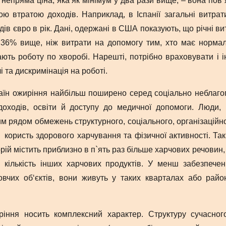
 і непряма ціна, яка як мінімум у два рази вище, – вона по
ою втратою доходів. Наприклад, в Іспанії загальні витрат
дів євро в рік. Дані, одержані в США показують, що річні 
 36% вище, ніж витрати на допомогу тим, хто має нормал
ють роботу по хворобі. Нарешті, потрібно враховувати і ін
і та дискримінація на роботі.
країн ожиріння найбільш поширено серед соціально неблаг
оходів, освіти й доступу до медичної допомоги. Люди,
им рядом обмежень структурного, соціального, організаційн
 користь здорового харчування та фізичної активності. Так,
рій містить приблизно в п`ять раз більше харчових речовин, 
і) кількість інших харчових продуктів. У менш забезпе
овчих об‘єктів, вони живуть у таких кварталах або райо
ріння носить комплексний характер. Структуру сучасного