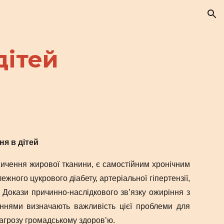
ion
дітей
ня в дітей
ичення жирової тканини, є самостійним хронічним
ого цукрового діабету, артеріальної гіпертензії,
 Докази причинно-наслідкового зв’язку ожиріння з
ннями визначають важливість цієї проблеми для
загрозу громадському здоров’ю.