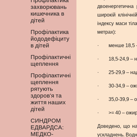
Профілактика
захворювань
двоенергетична 
кишечника в
широкій клінічн
дітей
індексу маси тіл
Профілактика
метрах):
йододефіциту
в дітей
· менше 18,5 – 
Профілактичні
· 18,5-24,9 – н
щеплення
· 25-29,9 – над
Профілактичні
щеплення
· 30-34,9 – ожи
рятують
здоров‘я та
· 35,0-39,9 – ож
життя наших
дітей
· >= 40 – ожирін
СИНДРОМ
Доведено, що нав
ЕДВАРДСА:
МЕДКО-
ускладнень. Водн