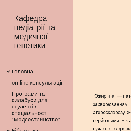
Sk
Кафедра
педіатрії та
медичної
генетики
Головна
on-line консультації
Програми та
Ожиріння ― пато
силабуси для
захворюванням і 
студентів
спеціальності
атеросклерозу, ж
"Медсестринство"
серйозними мета
сучасної охорони
Бібліотека