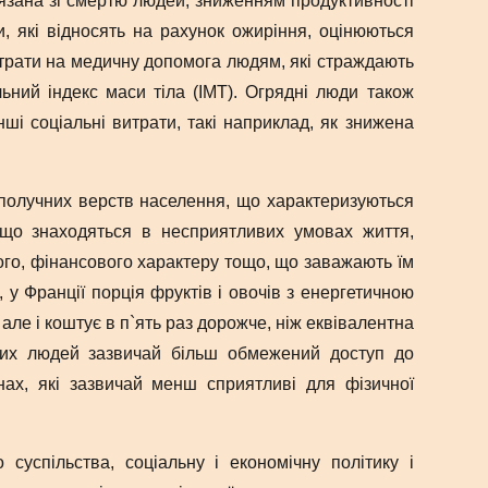
в`язана зі смертю людей, зниженням продуктивності
и, які відносять на рахунок ожиріння, оцінюються
витрати на медичну допомога людям, які страждають
ьний індекс маси тіла (ІМТ). Огрядні люди також
ші соціальні витрати, такі наприклад, як знижена
ополучних верств населення, що характеризуються
 що знаходяться в несприятливих умовах життя,
ого, фінансового характеру тощо, що заважають їм
 у Франції порція фруктів і овочів з енергетичною
але і коштує в п`ять раз дорожче, ніж еквівалентна
чених людей зазвичай більш обмежений доступ до
нах, які зазвичай менш сприятливі для фізичної
 суспільства, соціальну і економічну політику і