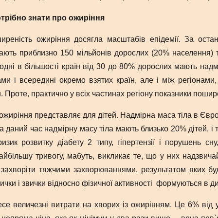
потрібно знати про ожиріння
иреність ожиріння досягла масштабів епідемії. За остан
ють приблизно 150 мільйонів дорослих (20% населення) та 1
одні в більшості країн від 30 до 80% дорослих мають надмі
ами і всередині окремо взятих країн, але і між регіонами
. Проте, практично у всіх частинах регіону показники пошир
 ожиріння представляє для дітей. Надмірна маса тіла в Є
На даний час надмірну масу тіла мають близько 20% дітей, і 
изик розвитку діабету 2 типу, гіпертензії і порушень с
айбільшу тривогу, мабуть, викликає те, що у них надзвича
і захворіти тяжчими захворюваннями, результатом яких буд
вички і звички відносно фізичної активності формуються в ди
есе величезні витрати на хворих із ожирінням. Це 6% від