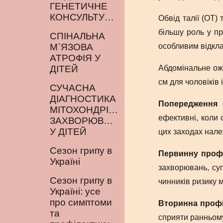
ГЕНЕТИЧНЕ
КОНСУЛЬТУВАННЯ
Обвід талії (ОТ)
більшу роль у пр
СПІНАЛЬНА
М`ЯЗОВА
особливим відкла
АТРОФІЯ У
ДІТЕЙ
Абдомінальне ожи
см для чоловіків 
СУЧАСНА
ДІАГНОСТИКА
Попередження 
МІТОХОНДРІАЛЬНИХ
ефективні, коли
ЗАХВОРЮВАНЬ
У ДІТЕЙ
цих заходах нале
Сезон грипу в
Первинну профі
Україні
захворювань, су
Сезон грипу в
чинників ризику 
Україні: усе
про симптоми
Вторинна проф
та
сприяти ранньому