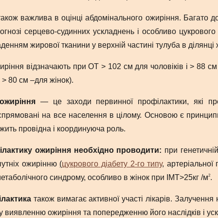
 також важлива в оцінці абдомінального ожиріння. Багато до
огнозі серцево-судинних ускладнень і особливо цукрового
денням жирової тканини у верхній частині тулуба в ділянці 
ріння відзначають при ОТ > 102 см для чоловіків і > 88 см 
і > 80 см –для жінок).
ожиріння
― це заходи первинної профілактики, які пр
 спрямовані на все населення в цілому. Основою є принци
жить провідна і координуюча роль.
лактику ожиріння необхідно проводити:
при генетичній
путніх ожирінню
(
цукрового діабету 2-го типу
, артеріальної 
2
метаболічного синдрому, особливо в жінок при ІМТ>25кг /м
.
ілактика
також вимагає активної участі лікарів. Залучення 
 виявленню ожиріння та попередженню його наслідків і ус