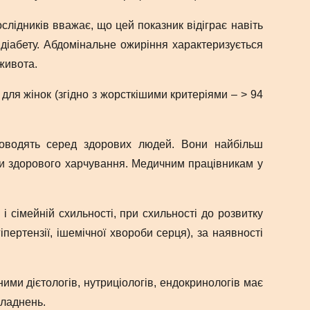
слідників вважає, що цей показник відіграє навіть
 діабету. Абдомінальне ожиріння характеризується
живота.
для жінок (згідно з жорсткішими критеріями – > 94
оводять серед здорових людей. Вони найбільш
пи здорового харчування. Медичним працівникам у
 і сімейній схильності, при схильності до розвитку
гіпертензії, ішемічної хвороби серця), за наявності
ними дієтологів, нутриціологів, ендокринологів має
кладнень.