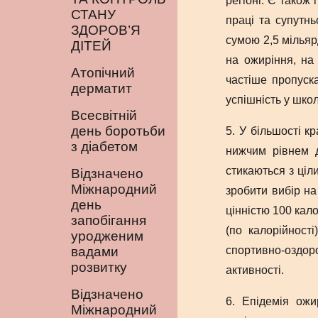
регіоні. Є також
СТАНУ
праці та супутнь
ЗДОРОВ’Я
сумою 2,5 мільяр
ДІТЕЙ
на ожиріння, на
Атопічний
частіше пропуска
дерматит
успішність у школ
Всесвітній
день боротьби
5. У більшості 
з діабетом
нижчим рівнем д
стикаються з ціл
Відзначено
Міжнародний
зробити вибір на
день
цінністю 100 кало
запобігання
(по калорійност
уродженим
вадами
спортивно-оздор
розвитку
активності.
Відзначено
6. Епідемія ожи
Міжнародний