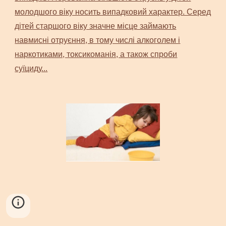
молодшого віку носить випадковий характер. Серед
дітей старшого віку значне місце займають
навмисні отруєння, в тому числі алкоголем і
наркотиками, токсикоманія, а також спроби
суїциду...