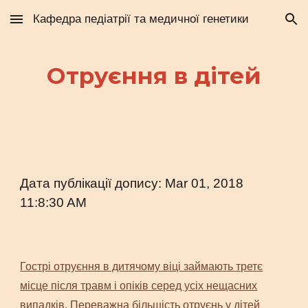
Кафедра педіатрії та медичної генетики
Skip to main content
Skip to navigation
Отруєння в дітей
Дата публікації допису: Mar 01, 2018
11:8:30 AM
Гострі отруєння в дитячому віці займають третє
місце після травм і опіків серед усіх нещасних
випадків. Переважна більшість отруєнь у дітей