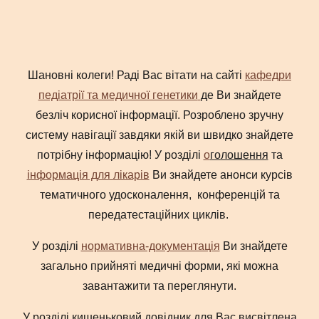
Шановні колеги! Раді Вас вітати на сайті
кафедри
педіатрії та медичної генетики
де Ви знайдете
безліч корисної інформації. Розроблено зручну
систему навігації завдяки якій ви швидко знайдете
потрібну інформацію! У розділі
о
голошення
та
інформація для лікарів
Ви знайдете анонси курсів
тематичного удосконалення, конференцій та
передатестаційних циклів.
У розділі
нормативна-документація
Ви знайдете
загально прийняті медичні форми, які можна
завантажити та переглянути.
У розділі кишеньковий довідник для Вас висвітлена