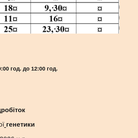
00 год. до 12:00 год.
дробіток
о
ї
генетики