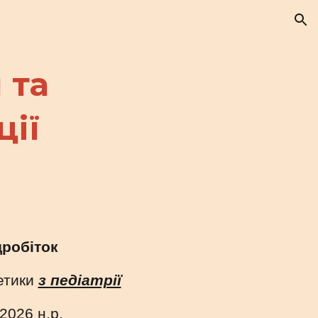
ion
 та
ції
дробіток
нетики
з педіатрії
-202
6
н.р.