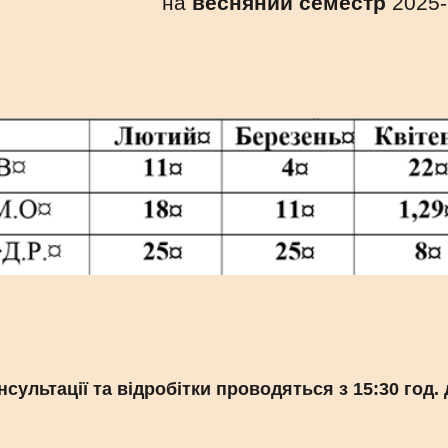
на
весняний
семестр
202
5
нсультації та відробітки проводяться з 1
5
:30 год.