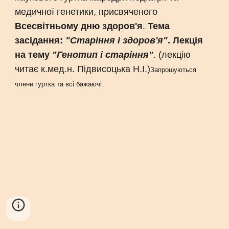
медичної генетики, присвяченого
Всесвітньому дню здоров'я
.
Тема
засідання:
"Старіння і здоров'я"
. Лекція
на тему
"Генотип і старіння"
. (лекцію
читає к.мед.н. Підвисоцька Н.І.)
Запрошуються
члени гуртка та всі бажаючі.