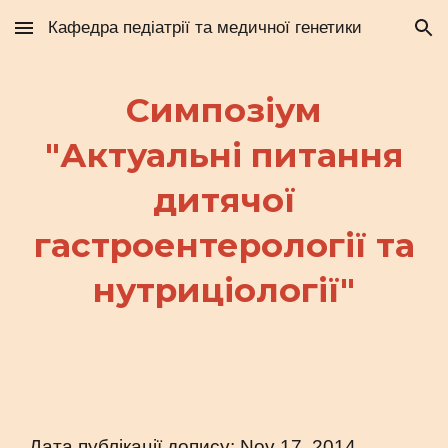
Кафедра педіатрії та медичної генетики
Skip to main content
Skip to navigation
Симпозіум
"Актуальні питання
дитячої
гастроентерології та
нутриціології"
Дата публікації допису: Nov 17, 2014